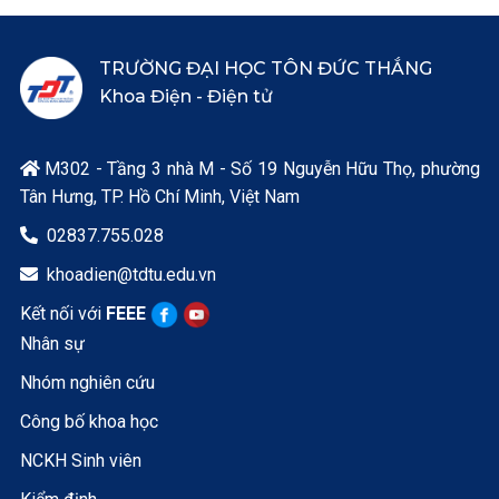
TRƯỜNG ĐẠI HỌC TÔN ĐỨC THẮNG
Khoa Điện - Điện tử
M302 - Tầng 3 nhà M - Số 19 Nguyễn Hữu Thọ, phường

Tân Hưng, TP. Hồ Chí Minh, Việt Nam
02837.755.028

khoadien@tdtu.edu.vn

Kết nối với
FEEE
Nhân sự
Nhóm nghiên cứu
Công bố khoa học
NCKH Sinh viên