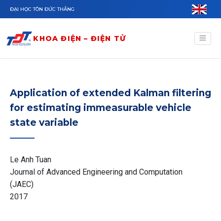
Nhảy đến nội dung
ĐẠI HỌC TÔN ĐỨC THẮNG
KHOA ĐIỆN – ĐIỆN TỬ
Application of extended Kalman filtering
for estimating immeasurable vehicle
state variable
Le Anh Tuan
Journal of Advanced Engineering and Computation
(JAEC)
2017