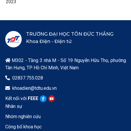
2023
TRƯỜNG ĐẠI HỌC TÔN ĐỨC THẮNG
Khoa Điện - Điện tử
M302 - Tầng 3 nhà M - Số 19 Nguyễn Hữu Thọ, phường

Tân Hưng, TP. Hồ Chí Minh, Việt Nam
02837.755.028

khoadien@tdtu.edu.vn

Kết nối với
FEEE
Nhân sự
Nhóm nghiên cứu
Công bố khoa học