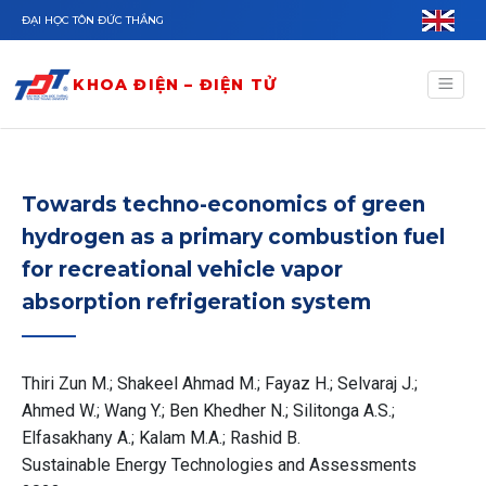
Nhảy đến nội dung
ĐẠI HỌC TÔN ĐỨC THẮNG
KHOA ĐIỆN – ĐIỆN TỬ
Towards techno-economics of green
hydrogen as a primary combustion fuel
for recreational vehicle vapor
absorption refrigeration system
Thiri Zun M.; Shakeel Ahmad M.; Fayaz H.; Selvaraj J.;
Ahmed W.; Wang Y.; Ben Khedher N.; Silitonga A.S.;
Elfasakhany A.; Kalam M.A.; Rashid B.
Sustainable Energy Technologies and Assessments